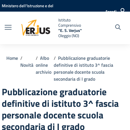
Vai ai contenuti
Vai al menu di navigazione
Vai al footer
Ministero dell'Istruzione e del
Accedi
Merito
Istituto
Comprensivo
"E. S. Verjus"
Oleggio (NO)
Home
Albo
Pubblicazione graduatorie
Novità
online
definitive di istituto 3^ fascia
archivio
personale docente scuola
secondaria di I grado
Pubblicazione graduatorie
definitive di istituto 3^ fascia
personale docente scuola
secondaria di I grado