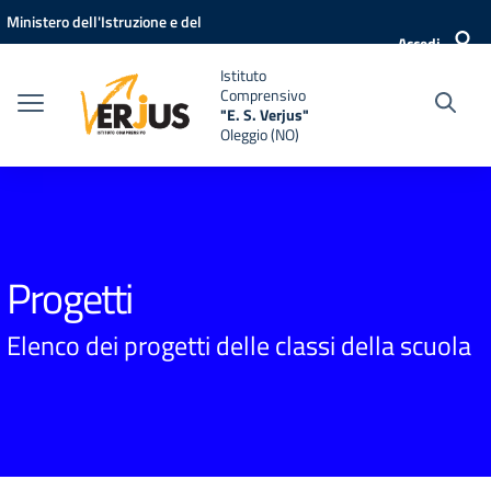
Vai ai contenuti
Vai al menu di navigazione
Vai al footer
Ministero dell'Istruzione e del
Accedi
Merito
Istituto
Comprensivo
"E. S. Verjus"
Oleggio (NO)
Progetti
Elenco dei progetti delle classi della scuola