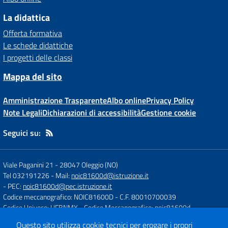
La didattica
Offerta formativa
Le schede didattiche
I progetti delle classi
Mappa del sito
Amministrazione Trasparente
Albo online
Privacy Policy
Note Legali
Dichiarazioni di accessibilità
Gestione cookie
Seguici su:
Viale Paganini 21
-
28047 Oleggio (NO)
Tel 032191226
- Mail:
noic81600d@istruzione.it
- PEC:
noic81600d@pec.istruzione.it
Codice meccanografico: NOIC81600D
- C.F. 80010700039
Codice Univoco: UFBNMX
- Codice Meccanografico: noic81600d
Questo sito utilizza cookie tecnici per erogare i propri