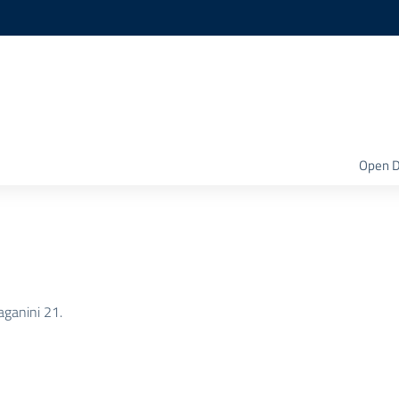
Open D
aganini 21.