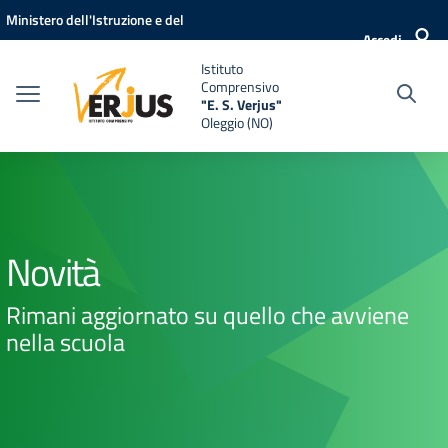
Vai ai contenuti
Vai al menu di navigazione
Vai al footer
Ministero dell'Istruzione e del
Accedi
Merito
Istituto
Comprensivo
"E. S. Verjus"
Oleggio (NO)
Novità
Rimani aggiornato su quello che avviene
nella scuola