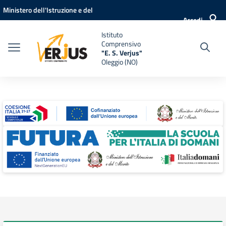
Vai ai contenuti
Vai al menu di navigazione
Vai al footer
Ministero dell'Istruzione e del
Accedi
Merito
Istituto
Comprensivo
"E. S. Verjus"
Oleggio (NO)