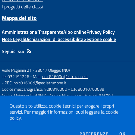
I progetti delle classi
Mappa del sito
Amministrazione Trasparente
Albo online
Privacy Policy
Note Legali
Dichiarazioni di accessibilità
Gestione cookie
Seguici su:
Viale Paganini 21
-
28047 Oleggio (NO)
Tel 032191226
- Mail:
noic81600d@istruzione.it
- PEC:
noic81600d@pec.istruzione.it
Codice meccanografico: NOIC81600D
- C.F. 80010700039
Codice Univoco: UFBNMX
- Codice Meccanografico: noic81600d
Questo sito utilizza cookie tecnici per erogare i propri
servizi.
Per maggiori informazioni puoi leggere la
cookie
Concept & Design by
Designers Italia
policy
.
Sito web realizzato con CMS
SCUOLASTICO
DEI COOKIE
PREFERENZE
OK