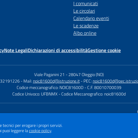
I comunicati
Le circolari
Calendario eventi
Le scadenze
Albo online
cy
Note Legali
Dichiarazioni di accessibilità
Gestione cookie
Viale Paganini 21
-
28047 Oleggio (NO)
 032191226
- Mail:
noic81600d@istruzione.it
- PEC:
noic81600d@pec.istruzio
Codice meccanografico: NOIC81600D
- C.F. 80010700039
Codice Univoco: UFBNMX
- Codice Meccanografico: noic81600d
Sito w
e tecnici per erogare i propri servizi.
i puoi leggere la
cookie policy
.