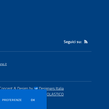
Seguici su:
ne.it
Concept & Design by
Designers Italia
eb realizzato con CMS
SCUOLASTICO
DEI COOKIE
PREFERENZE
OK