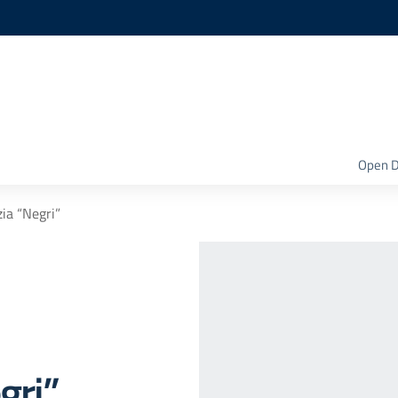
Open D
zia “Negri”
gri”