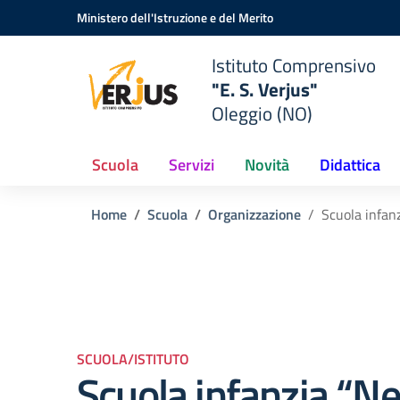
Vai ai contenuti
Vai al menu di navigazione
Vai al footer
Ministero dell'Istruzione e del Merito
Istituto Comprensivo
"E. S. Verjus"
Oleggio (NO)
Scuola
Servizi
Novità
Didattica
Home
Scuola
Organizzazione
Scuola infan
SCUOLA/ISTITUTO
Scuola infanzia “Ne