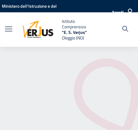
Vai ai contenuti
Vai al menu di navigazione
Vai al footer
Ministero dell'Istruzione e del
Accedi
Merito
Istituto
Comprensivo
"E. S. Verjus"
Oleggio (NO)