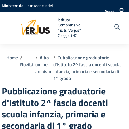
Vai ai contenuti
Vai al menu di navigazione
Vai al footer
Ministero dell'Istruzione e del
Accedi
Merito
Istituto
Comprensivo
"E. S. Verjus"
Oleggio (NO)
Home
Albo
Pubblicazione graduatorie
Novità
online
d'Istituto 2^ fascia docenti scuola
archivio
infanzia, primaria e secondaria di
1° grado
Pubblicazione graduatorie
d'Istituto 2^ fascia docenti
scuola infanzia, primaria e
secondaria di 1° grado