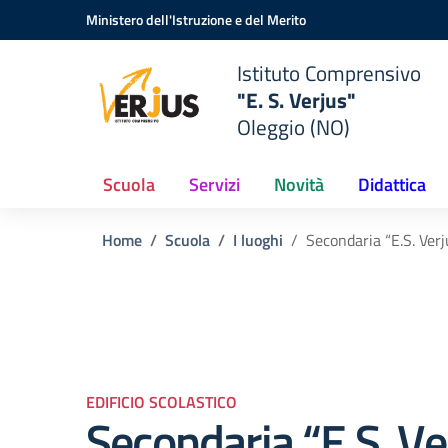
Vai ai contenuti
Vai al menu di navigazione
Vai al footer
Ministero dell'Istruzione e del Merito
Istituto Comprensivo
"E. S. Verjus"
Oleggio (NO)
Scuola
Servizi
Novità
Didattica
Home
Scuola
I luoghi
Secondaria “E.S. Verj
EDIFICIO SCOLASTICO
Secondaria “E.S. Ve