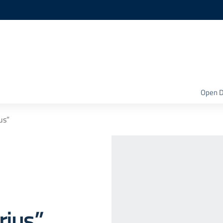
Open D
us”
rjus”