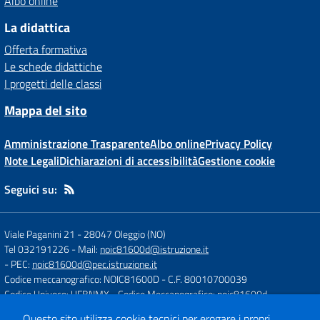
Albo online
La didattica
Offerta formativa
Le schede didattiche
I progetti delle classi
Mappa del sito
Amministrazione Trasparente
Albo online
Privacy Policy
Note Legali
Dichiarazioni di accessibilità
Gestione cookie
Seguici su:
Viale Paganini 21
-
28047 Oleggio (NO)
Tel 032191226
- Mail:
noic81600d@istruzione.it
- PEC:
noic81600d@pec.istruzione.it
Codice meccanografico: NOIC81600D
- C.F. 80010700039
Codice Univoco: UFBNMX
- Codice Meccanografico: noic81600d
Questo sito utilizza cookie tecnici per erogare i propri