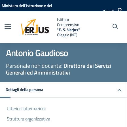
Vai ai contenuti
Vai al menu di navigazione
Vai al footer
Ministero dell'Istruzione e del
Accedi
Merito
Istituto
Comprensivo
"E. S. Verjus"
Oleggio (NO)
Antonio Gaudioso
Personale non docente:
Direttore dei Servizi
Generali ed Amministrativi
Dettagli della persona
Ulteriori informazioni
Struttura organizzativa