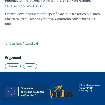
Pubblicato:
mercoledì, 30 settembre 2020
-
Revisione:
venerdì, 09 ottobre 2020
Eccetto dove diversamente specificato, questo articolo è stato
rilasciato sotto
Licenza Creative Commons Attribuzione 4.0
Italia.
Stampa / Condividi
Argomenti
Avvisi
mad
Istituto Comprensivo
"E. S. Verjus"
Oleggio (NO)