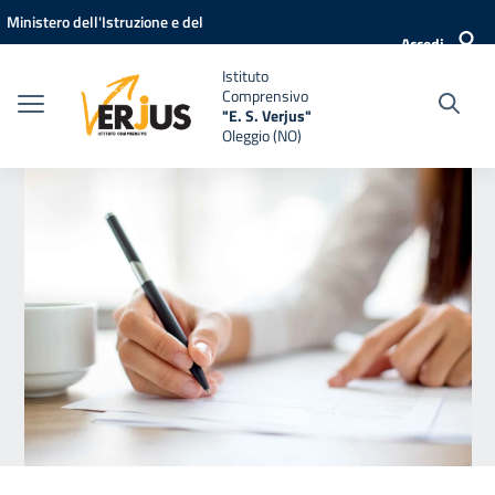
Vai ai contenuti
Vai al menu di navigazione
Vai al footer
Ministero dell'Istruzione e del
Accedi
Merito
Istituto
Comprensivo
"E. S. Verjus"
Oleggio (NO)