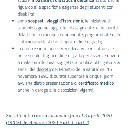
scuole,
modalità di didattica a distanza
avuto anche
riguardo alle specifiche esigenze degli studenti con
disabilita’
sono
sospesi i viaggi d’istruzione
, le iniziative di
scambio o gemellaggio, le visite guidate e le uscite
didattiche comunque denominate, programmate dalle
istituzioni scolastiche di ogni ordine e grado;
la riammissione nei servizi educativi per l’infanzia e
nelle scuole di ogni ordine e grado per assenze dovute
a malattia infettiva soggetta a notifica obbligatoria ai
sensi del
decreto
del Ministro della sanita’ del 15
novembre 1990 di durata superiore a cinque giorni,
avviene dietro presentazione di
certificato medico
,
anche in deroga alle disposizioni vigenti;
Su tutto il territorio nazionale fino al 3 aprile 2020
(
DPCM del 4 marzo 2020 – art. 1 e art.4
):