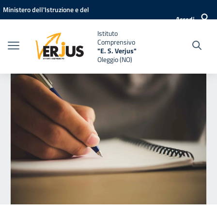
Vai ai contenuti
Vai al menu di navigazione
Vai al footer
Ministero dell'Istruzione e del
Accedi
Merito
Istituto
Comprensivo
"E. S. Verjus"
Oleggio (NO)