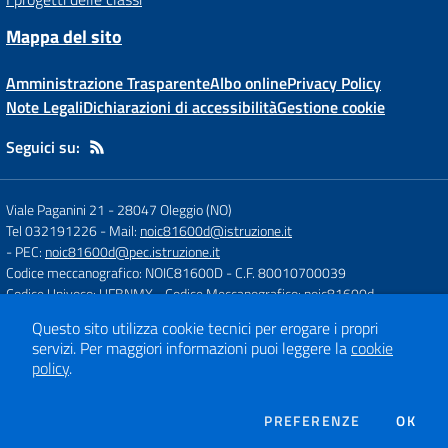
Mappa del sito
Amministrazione Trasparente
Albo online
Privacy Policy
Note Legali
Dichiarazioni di accessibilità
Gestione cookie
Seguici su:
Viale Paganini 21
-
28047 Oleggio (NO)
Tel 032191226
- Mail:
noic81600d@istruzione.it
- PEC:
noic81600d@pec.istruzione.it
Codice meccanografico: NOIC81600D
- C.F. 80010700039
Codice Univoco: UFBNMX
- Codice Meccanografico: noic81600d
Questo sito utilizza cookie tecnici per erogare i propri
servizi.
Per maggiori informazioni puoi leggere la
cookie
Concept & Design by
Designers Italia
policy
.
Sito web realizzato con CMS
SCUOLASTICO
DEI COOKIE
PREFERENZE
OK