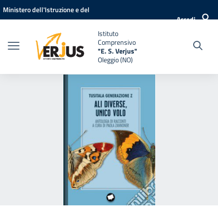
Vai ai contenuti
Vai al menu di navigazione
Vai al footer
Ministero dell'Istruzione e del
Accedi
Merito
Istituto
Comprensivo
"E. S. Verjus"
Oleggio (NO)