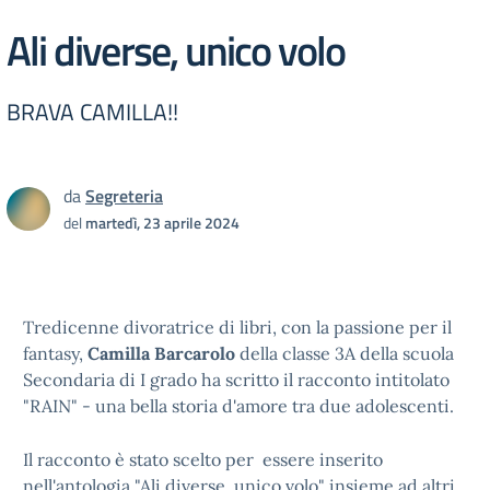
Ali diverse, unico volo
BRAVA CAMILLA!!
da
Segreteria
del
martedì, 23 aprile 2024
Tredicenne divoratrice di libri, con la passione per il
fantasy,
Camilla Barcarolo
della classe 3A della scuola
Secondaria di I grado ha scritto il racconto intitolato
"RAIN" - una bella storia d'amore tra due adolescenti.
Il racconto è stato scelto per essere inserito
nell'antologia "Ali diverse, unico volo" insieme ad altri