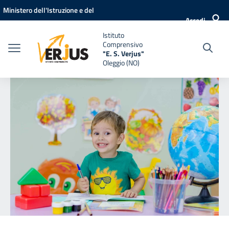
Vai ai contenuti
Vai al menu di navigazione
Vai al footer
Ministero dell'Istruzione e del
Accedi
Merito
Istituto
Comprensivo
"E. S. Verjus"
Oleggio (NO)