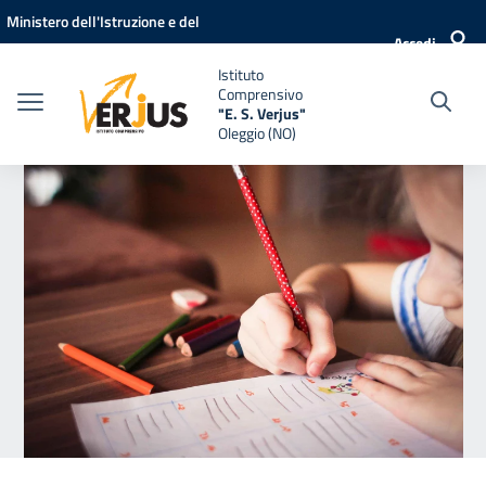
Vai ai contenuti
Vai al menu di navigazione
Vai al footer
Ministero dell'Istruzione e del
Accedi
Merito
Istituto
Comprensivo
"E. S. Verjus"
Oleggio (NO)