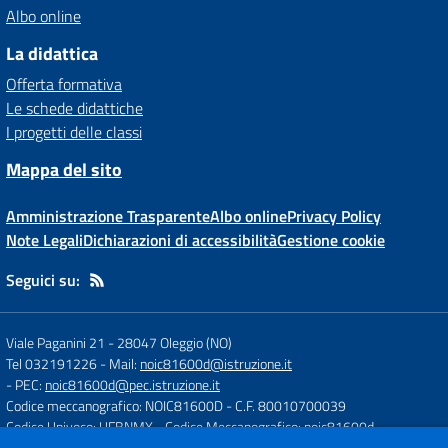
Albo online
La didattica
Offerta formativa
Le schede didattiche
I progetti delle classi
Mappa del sito
Amministrazione Trasparente
Albo online
Privacy Policy
Note Legali
Dichiarazioni di accessibilità
Gestione cookie
Seguici su:
Viale Paganini 21
-
28047 Oleggio (NO)
Tel 032191226
- Mail:
noic81600d@istruzione.it
- PEC:
noic81600d@pec.istruzione.it
Codice meccanografico: NOIC81600D
- C.F. 80010700039
Codice Univoco: UFBNMX
- Codice Meccanografico: noic81600d