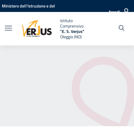
Vai ai contenuti
Vai al menu di navigazione
Vai al footer
Ministero dell'Istruzione e del
Accedi
Merito
Istituto
Comprensivo
"E. S. Verjus"
Oleggio (NO)