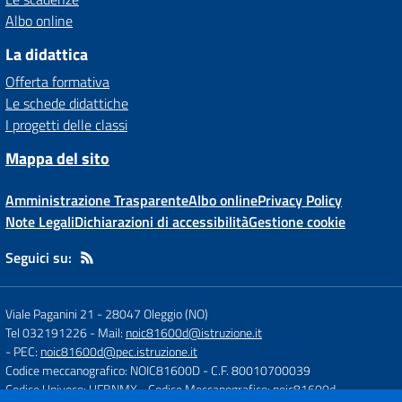
Albo online
La didattica
Offerta formativa
Le schede didattiche
I progetti delle classi
Mappa del sito
Amministrazione Trasparente
Albo online
Privacy Policy
Note Legali
Dichiarazioni di accessibilità
Gestione cookie
Seguici su:
Viale Paganini 21
-
28047 Oleggio (NO)
Tel 032191226
- Mail:
noic81600d@istruzione.it
- PEC:
noic81600d@pec.istruzione.it
Codice meccanografico: NOIC81600D
- C.F. 80010700039
Codice Univoco: UFBNMX
- Codice Meccanografico: noic81600d