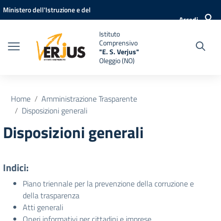
Vai ai contenuti
Vai al menu di navigazione
Vai al footer
Ministero dell'Istruzione e del
Accedi
Merito
Istituto
Comprensivo
"E. S. Verjus"
Oleggio (NO)
Home
Amministrazione Trasparente
Disposizioni generali
Disposizioni generali
Indici:
Piano triennale per la prevenzione della corruzione e
della trasparenza
Atti generali
Oneri informativi per cittadini e imprese