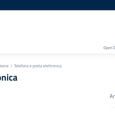
Open D
zione
Telefono e posta elettronica
onica
Am