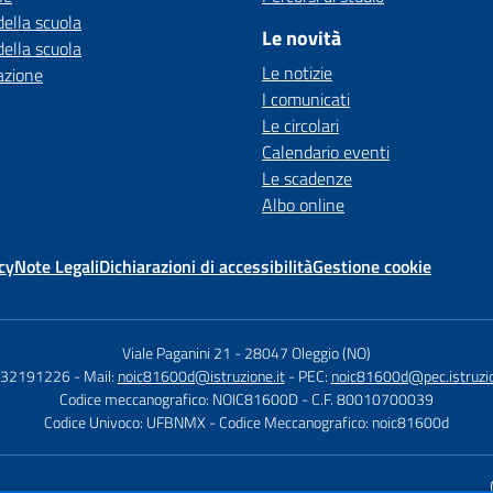
della scuola
Le novità
della scuola
Le notizie
azione
I comunicati
Le circolari
Calendario eventi
Le scadenze
Albo online
cy
Note Legali
Dichiarazioni di accessibilità
Gestione cookie
Viale Paganini 21
-
28047 Oleggio (NO)
 032191226
- Mail:
noic81600d@istruzione.it
- PEC:
noic81600d@pec.istruzio
Codice meccanografico: NOIC81600D
- C.F. 80010700039
Codice Univoco: UFBNMX
- Codice Meccanografico: noic81600d