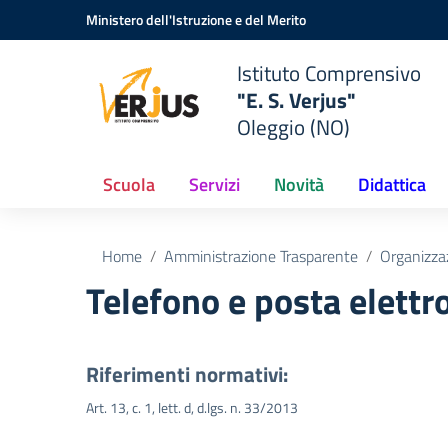
Vai ai contenuti
Vai al menu di navigazione
Vai al footer
Ministero dell'Istruzione e del Merito
Istituto Comprensivo
"E. S. Verjus"
Oleggio (NO)
Scuola
Servizi
Novità
Didattica
Home
Amministrazione Trasparente
Organizza
Telefono e posta elettr
Riferimenti normativi:
Art. 13, c. 1, lett. d, d.lgs. n. 33/2013