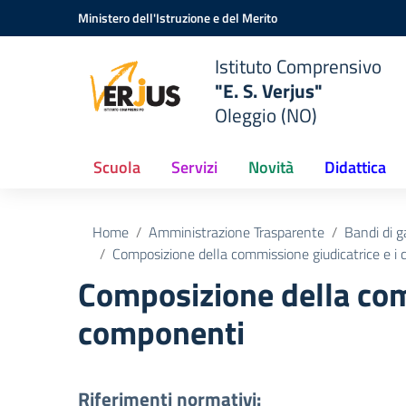
Vai ai contenuti
Vai al menu di navigazione
Vai al footer
Ministero dell'Istruzione e del Merito
Istituto Comprensivo
"E. S. Verjus"
Oleggio (NO)
Scuola
Servizi
Novità
Didattica
Home
Amministrazione Trasparente
Bandi di g
Composizione della commissione giudicatrice e i c
Composizione della comm
componenti
Riferimenti normativi: