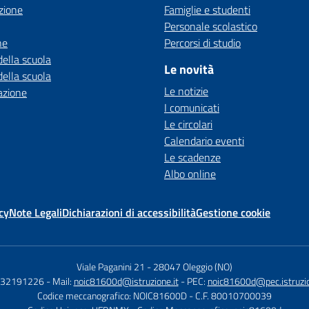
zione
Famiglie e studenti
Personale scolastico
ne
Percorsi di studio
della scuola
Le novità
della scuola
Le notizie
azione
I comunicati
Le circolari
Calendario eventi
Le scadenze
Albo online
cy
Note Legali
Dichiarazioni di accessibilità
Gestione cookie
Viale Paganini 21
-
28047 Oleggio (NO)
 032191226
- Mail:
noic81600d@istruzione.it
- PEC:
noic81600d@pec.istruzio
Codice meccanografico: NOIC81600D
- C.F. 80010700039