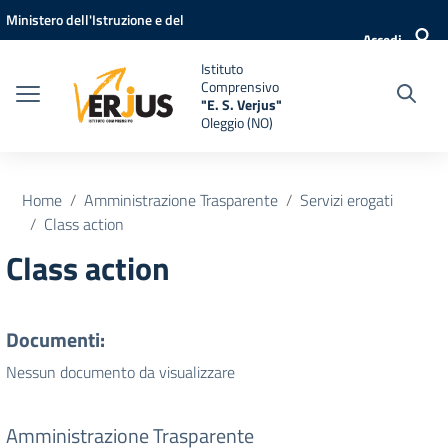
Vai ai contenuti
Vai al menu di navigazione
Vai al footer
Ministero dell'Istruzione e del
Accedi
Merito
Istituto
Comprensivo
"E. S. Verjus"
Oleggio (NO)
Home
Amministrazione Trasparente
Servizi erogati
Class action
Class action
Documenti:
Nessun documento da visualizzare
Amministrazione Trasparente