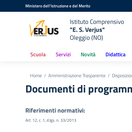
Vai ai contenuti
Vai al menu di navigazione
Vai al footer
Ministero dell'Istruzione e del Merito
Istituto Comprensivo
"E. S. Verjus"
Oleggio (NO)
Scuola
Servizi
Novità
Didattica
Home
Amministrazione Trasparente
Disposizio
Documenti di programm
Riferimenti normativi:
Art. 12, c. 1, d.lgs. n. 33/2013