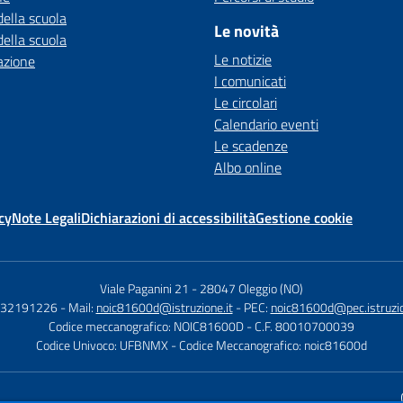
della scuola
Le novità
della scuola
Le notizie
azione
I comunicati
Le circolari
Calendario eventi
Le scadenze
Albo online
cy
Note Legali
Dichiarazioni di accessibilità
Gestione cookie
Viale Paganini 21
-
28047 Oleggio (NO)
 032191226
- Mail:
noic81600d@istruzione.it
- PEC:
noic81600d@pec.istruzio
Codice meccanografico: NOIC81600D
- C.F. 80010700039
Codice Univoco: UFBNMX
- Codice Meccanografico: noic81600d