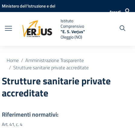
Vai ai contenuti
Vai al menu di navigazione
Vai al footer
Ministero dell'Istruzione e del
Accedi
Merito
Istituto
Comprensivo
"E. S. Verjus"
Oleggio (NO)
Home
Amministrazione Trasparente
Strutture sanitarie private accreditate
Strutture sanitarie private
accreditate
Riferimenti normativi:
Art. 41, c. 4