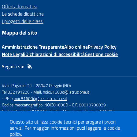
Offerta formativa
Le schede didattiche
I progetti delle classi
Mappa del sito
Amministrazione Trasparente
Albo online
Privacy Policy
Note Legali
Dichiarazioni di accessibilità
Gestione cookie
Seguici su:
Viale Paganini 21
-
28047 Oleggio (NO)
Tel 032191226
- Mail:
noic81600d@istruzione.it
- PEC:
noic81600d@pec.istruzione.it
Codice meccanografico: NOIC81600D
- C.F. 80010700039
Codice Univoco: UFBNMX
- Codice Meccanografico: noic81600d
Questo sito utilizza cookie tecnici per erogare i propri
servizi.
Per maggiori informazioni puoi leggere la
cookie
Concept & Design by
Designers Italia
policy
.
Sito web realizzato con CMS
SCUOLASTICO