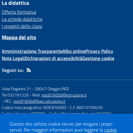
La didattica
Offerta formativa
Le schede didattiche
I progetti delle classi
Mappa del sito
Amministrazione Trasparente
Albo online
Privacy Policy
Note Legali
Dichiarazioni di accessibilità
Gestione cookie
Seguici su:
Viale Paganini 21
-
28047 Oleggio (NO)
Tel 032191226
- Mail:
noic81600d@istruzione.it
- PEC:
noic81600d@pec.istruzione.it
Codice meccanografico: NOIC81600D
- C.F. 80010700039
Codice Univoco: UFBNMX
- Codice Meccanografico: noic81600d
Questo sito utilizza cookie tecnici per erogare i propri
servizi.
Per maggiori informazioni puoi leggere la
cookie
Concept & Design by
Designers Italia