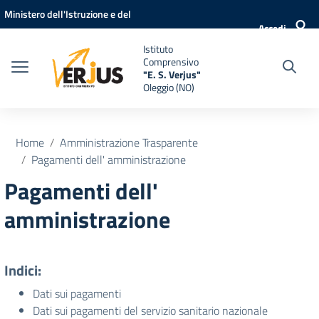
Vai ai contenuti
Vai al menu di navigazione
Vai al footer
Ministero dell'Istruzione e del
Accedi
Merito
Istituto
Comprensivo
"E. S. Verjus"
Oleggio (NO)
Home
Amministrazione Trasparente
Pagamenti dell' amministrazione
Pagamenti dell'
amministrazione
Indici:
Dati sui pagamenti
Dati sui pagamenti del servizio sanitario nazionale