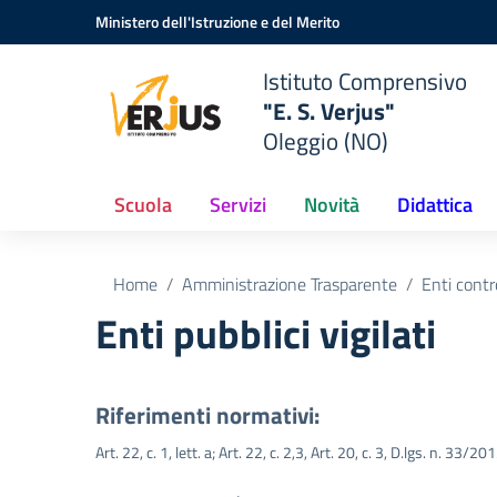
Vai ai contenuti
Vai al menu di navigazione
Vai al footer
Ministero dell'Istruzione e del Merito
Istituto Comprensivo
"E. S. Verjus"
Oleggio (NO)
Scuola
Servizi
Novità
Didattica
Home
Amministrazione Trasparente
Enti contr
Enti pubblici vigilati
Riferimenti normativi:
Art. 22, c. 1, lett. a; Art. 22, c. 2,3, Art. 20, c. 3, D.lgs. n. 33/20