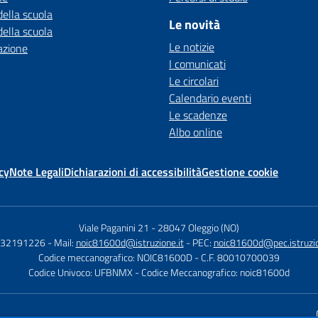
della scuola
Le novità
della scuola
Le notizie
azione
I comunicati
Le circolari
Calendario eventi
Le scadenze
Albo online
cy
Note Legali
Dichiarazioni di accessibilità
Gestione cookie
Viale Paganini 21
-
28047 Oleggio (NO)
 032191226
- Mail:
noic81600d@istruzione.it
- PEC:
noic81600d@pec.istruzio
Codice meccanografico: NOIC81600D
- C.F. 80010700039
Codice Univoco: UFBNMX
- Codice Meccanografico: noic81600d