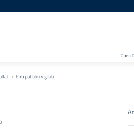
Open D
ollati
Enti pubblici vigilati
Am
13