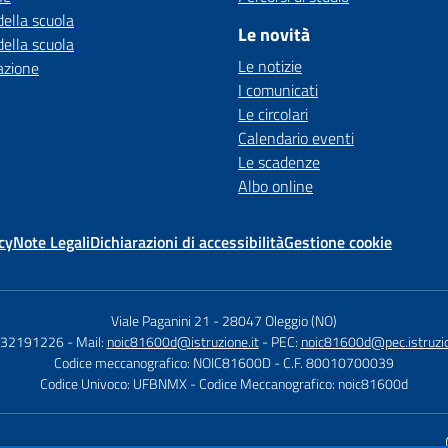
della scuola
Le novità
della scuola
Le notizie
azione
I comunicati
Le circolari
Calendario eventi
Le scadenze
Albo online
cy
Note Legali
Dichiarazioni di accessibilità
Gestione cookie
Viale Paganini 21
-
28047 Oleggio (NO)
 032191226
- Mail:
noic81600d@istruzione.it
- PEC:
noic81600d@pec.istruzio
Codice meccanografico: NOIC81600D
- C.F. 80010700039
Codice Univoco: UFBNMX
- Codice Meccanografico: noic81600d