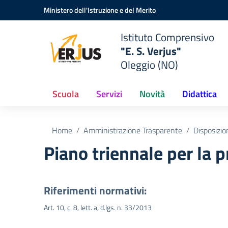
Vai ai contenuti
Vai al menu di navigazione
Vai al footer
Ministero dell'Istruzione e del Merito
Istituto Comprensivo
"E. S. Verjus"
Oleggio (NO)
Scuola
Servizi
Novità
Didattica
Home
Amministrazione Trasparente
Disposizio
Piano triennale per la 
Riferimenti normativi:
Art. 10, c. 8, lett. a, d.lgs. n. 33/2013