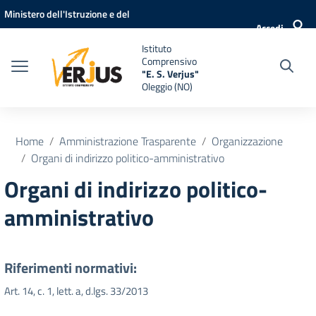
Vai ai contenuti
Vai al menu di navigazione
Vai al footer
Ministero dell'Istruzione e del
Accedi
Merito
Istituto
Comprensivo
"E. S. Verjus"
Oleggio (NO)
Home
Amministrazione Trasparente
Organizzazione
Organi di indirizzo politico-amministrativo
Organi di indirizzo politico-
amministrativo
Riferimenti normativi:
Art. 14, c. 1, lett. a, d.lgs. 33/2013