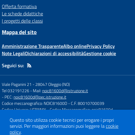
Offerta formativa
Le schede didattiche
I progetti delle classi
Mappa del sito
Amministrazione Trasparente
Albo online
Privacy Policy
Note Legali
Dichiarazioni di accessibilità
Gestione cookie
Seguici su:
Viale Paganini 21
-
28047 Oleggio (NO)
Tel 032191226
- Mail:
noic81600d@istruzione.it
- PEC:
noic81600d@pec.istruzione.it
Codice meccanografico: NOIC81600D
- C.F. 80010700039
Codice Univoco: UFBNMX
- Codice Meccanografico: noic81600d
Questo sito utilizza cookie tecnici per erogare i propri
servizi.
Per maggiori informazioni puoi leggere la
cookie
Concept & Design by
Designers Italia
policy
.
Sito web realizzato con CMS
SCUOLASTICO