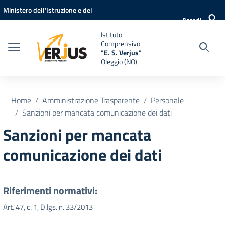
Vai ai contenuti
Vai al menu di navigazione
Vai al footer
Ministero dell'Istruzione e del
Accedi
Merito
Istituto
Comprensivo
"E. S. Verjus"
Oleggio (NO)
Home
Amministrazione Trasparente
Personale
Sanzioni per mancata comunicazione dei dati
Sanzioni per mancata
comunicazione dei dati
Riferimenti normativi:
Art. 47, c. 1, D.lgs. n. 33/2013