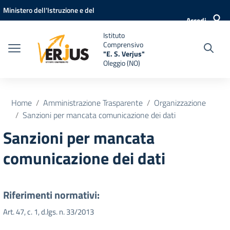
Vai ai contenuti
Vai al menu di navigazione
Vai al footer
Ministero dell'Istruzione e del
Accedi
Merito
Istituto
Comprensivo
"E. S. Verjus"
Oleggio (NO)
Home
Amministrazione Trasparente
Organizzazione
Sanzioni per mancata comunicazione dei dati
Sanzioni per mancata
comunicazione dei dati
Riferimenti normativi:
Art. 47, c. 1, d.lgs. n. 33/2013