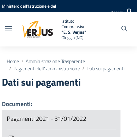
Vai ai contenuti
Vai al menu di navigazione
Vai al footer
Ministero dell'Istruzione e del
Accedi
Merito
Istituto
Comprensivo
"E. S. Verjus"
Oleggio (NO)
Home
Amministrazione Trasparente
Pagamenti dell' amministrazione
Dati sui pagamenti
Dati sui pagamenti
Documenti:
Pagamenti 2021 - 31/01/2022