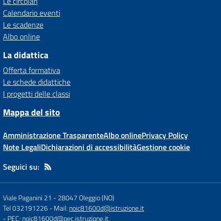
Le circolari
Calendario eventi
Le scadenze
Albo online
La didattica
Offerta formativa
Le schede didattiche
I progetti delle classi
Mappa del sito
Amministrazione Trasparente
Albo online
Privacy Policy
Note Legali
Dichiarazioni di accessibilità
Gestione cookie
Seguici su:
Viale Paganini 21
-
28047 Oleggio (NO)
Tel 032191226
- Mail:
noic81600d@istruzione.it
- PEC:
noic81600d@pec.istruzione.it