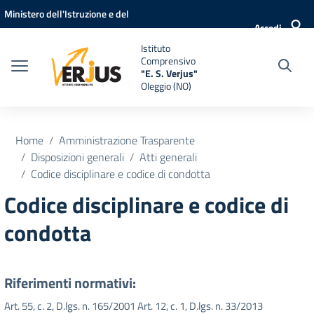
Vai ai contenuti
Vai al menu di navigazione
Vai al footer
Ministero dell'Istruzione e del
Accedi
Merito
Istituto
Comprensivo
"E. S. Verjus"
Oleggio (NO)
Home
Amministrazione Trasparente
Disposizioni generali
Atti generali
Codice disciplinare e codice di condotta
Codice disciplinare e codice di
condotta
Riferimenti normativi:
Art. 55, c. 2, D.lgs. n. 165/2001 Art. 12, c. 1, D.lgs. n. 33/2013