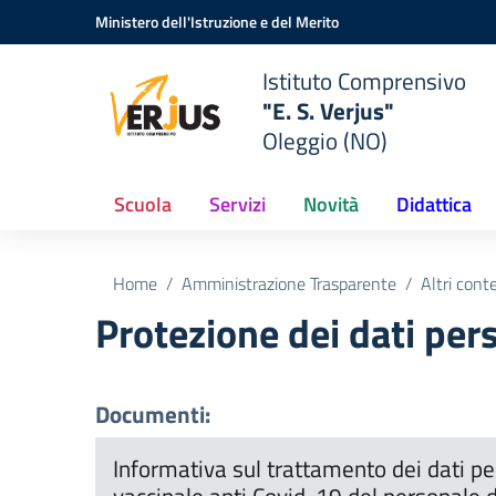
Vai ai contenuti
Vai al menu di navigazione
Vai al footer
Ministero dell'Istruzione e del Merito
Istituto Comprensivo
"E. S. Verjus"
Oleggio (NO)
Scuola
Servizi
Novità
Didattica
Home
Amministrazione Trasparente
Altri cont
Protezione dei dati per
Documenti:
Informativa sul trattamento dei dati per