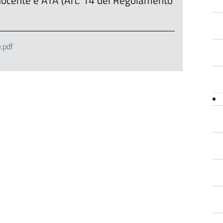
 docente e ATA (Art. 14 del Regolamento
.pdf