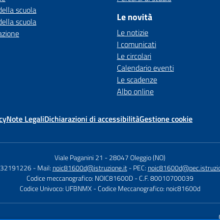
della scuola
Le novità
della scuola
Le notizie
azione
I comunicati
Le circolari
Calendario eventi
Le scadenze
Albo online
cy
Note Legali
Dichiarazioni di accessibilità
Gestione cookie
Viale Paganini 21
-
28047 Oleggio (NO)
 032191226
- Mail:
noic81600d@istruzione.it
- PEC:
noic81600d@pec.istruzio
Codice meccanografico: NOIC81600D
- C.F. 80010700039
Codice Univoco: UFBNMX
- Codice Meccanografico: noic81600d