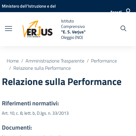
Vai ai contenuti
Vai al menu di navigazione
Vai al footer
Ministero dell'Istruzione e del
Accedi
Merito
Istituto
Comprensivo
"E. S. Verjus"
Oleggio (NO)
Home
Amministrazione Trasparente
Performance
Relazione sulla Performance
Relazione sulla Performance
Riferimenti normativi:
Art. 10, c. 8, lett. b, D.lgs. n. 33/2013
Documenti: