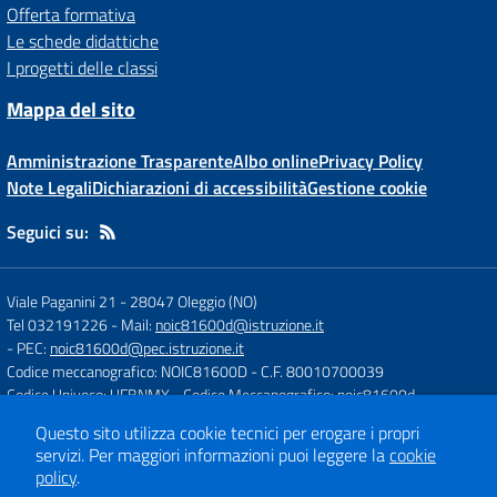
Offerta formativa
Le schede didattiche
I progetti delle classi
Mappa del sito
Amministrazione Trasparente
Albo online
Privacy Policy
Note Legali
Dichiarazioni di accessibilità
Gestione cookie
Seguici su:
Viale Paganini 21
-
28047 Oleggio (NO)
Tel 032191226
- Mail:
noic81600d@istruzione.it
- PEC:
noic81600d@pec.istruzione.it
Codice meccanografico: NOIC81600D
- C.F. 80010700039
Codice Univoco: UFBNMX
- Codice Meccanografico: noic81600d
Questo sito utilizza cookie tecnici per erogare i propri
servizi.
Per maggiori informazioni puoi leggere la
cookie
Concept & Design by
Designers Italia
policy
.
Sito web realizzato con CMS
SCUOLASTICO