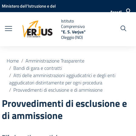
Vai ai contenuti
Vai al menu di navigazione
Vai al footer
Ministero dell'Istruzione e del
Accedi
Merito
Istituto
Comprensivo
"E. S. Verjus"
Oleggio (NO)
Home
Amministrazione Trasparente
Bandi di gara e contratti
Atti delle amministrazioni aggiudicatrici e degli enti
aggiudicatori distintamente per ogni procedura
Provvedimenti di esclusione e di ammissione
Provvedimenti di esclusione e
di ammissione