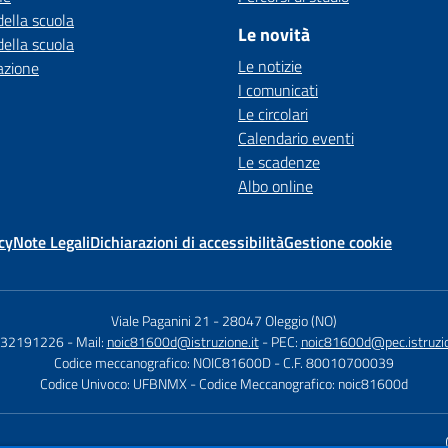
della scuola
Le novità
della scuola
Le notizie
azione
I comunicati
Le circolari
Calendario eventi
Le scadenze
Albo online
cy
Note Legali
Dichiarazioni di accessibilità
Gestione cookie
Viale Paganini 21
-
28047 Oleggio (NO)
 032191226
- Mail:
noic81600d@istruzione.it
- PEC:
noic81600d@pec.istruzio
Codice meccanografico: NOIC81600D
- C.F. 80010700039
Codice Univoco: UFBNMX
- Codice Meccanografico: noic81600d