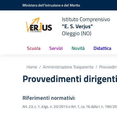
Vai ai contenuti
Vai al menu di navigazione
Vai al footer
Ministero dell'Istruzione e del Merito
Istituto Comprensivo
"E. S. Verjus"
Oleggio (NO)
Scuola
Servizi
Novità
Didattica
Home
Amministrazione Trasparente
Provvedim
Provvedimenti dirigenti
Riferimenti normativi:
Art. 23, c. 1, d.lgs. n. 33/2013 e Art. 1, co. 16 della l. n. 190/2