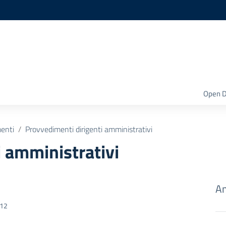
Open D
enti
Provvedimenti dirigenti amministrativi
 amministrativi
Am
012