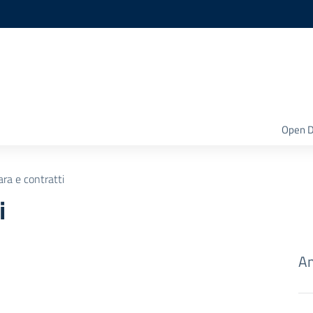
Open D
ara e contratti
i
Am