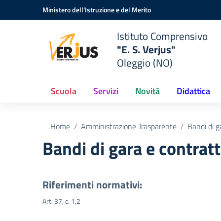
Vai ai contenuti
Vai al menu di navigazione
Vai al footer
Ministero dell'Istruzione e del Merito
Istituto Comprensivo
"E. S. Verjus"
Oleggio (NO)
Scuola
Servizi
Novità
Didattica
Home
Amministrazione Trasparente
Bandi di g
Bandi di gara e contratt
Riferimenti normativi:
Art. 37, c. 1,2