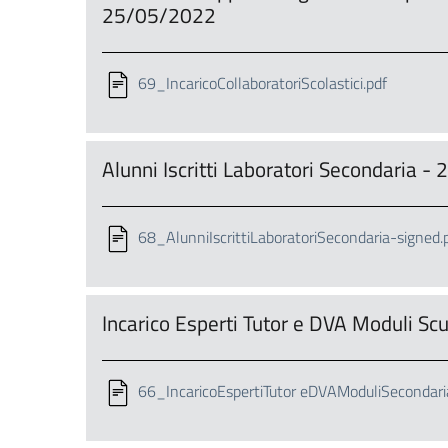
25/05/2022
69_IncaricoCollaboratoriScolastici.pdf
Alunni Iscritti Laboratori Secondaria 
68_AlunniIscrittiLaboratoriSecondaria-signed.
Incarico Esperti Tutor e DVA Moduli S
66_IncaricoEspertiTutor eDVAModuliSecondari