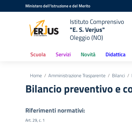
Vai ai contenuti
Vai al menu di navigazione
Vai al footer
Ministero dell'Istruzione e del Merito
Istituto Comprensivo
"E. S. Verjus"
Oleggio (NO)
Scuola
Servizi
Novità
Didattica
Home
Amministrazione Trasparente
Bilanci
Bilancio preventivo e c
Riferimenti normativi:
Art. 29, c. 1