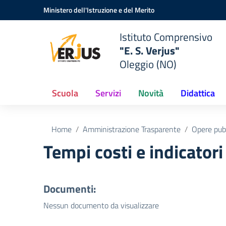
Vai ai contenuti
Vai al menu di navigazione
Vai al footer
Ministero dell'Istruzione e del Merito
Istituto Comprensivo
"E. S. Verjus"
Oleggio (NO)
Scuola
Servizi
Novità
Didattica
Home
Amministrazione Trasparente
Opere pub
Tempi costi e indicatori
Documenti:
Nessun documento da visualizzare