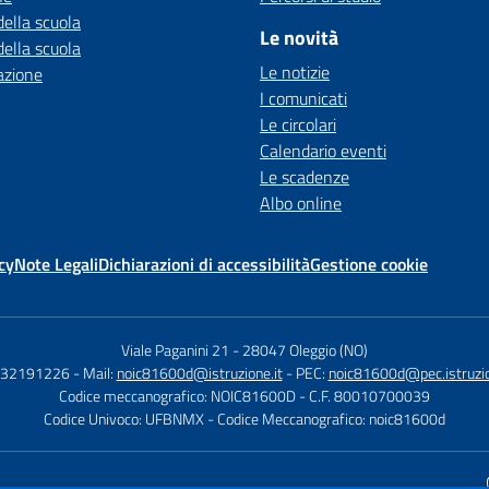
della scuola
Le novità
della scuola
Le notizie
azione
I comunicati
Le circolari
Calendario eventi
Le scadenze
Albo online
cy
Note Legali
Dichiarazioni di accessibilità
Gestione cookie
Viale Paganini 21
-
28047 Oleggio (NO)
 032191226
- Mail:
noic81600d@istruzione.it
- PEC:
noic81600d@pec.istruzio
Codice meccanografico: NOIC81600D
- C.F. 80010700039
Codice Univoco: UFBNMX
- Codice Meccanografico: noic81600d