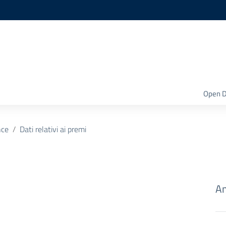
Open D
nce
Dati relativi ai premi
Am