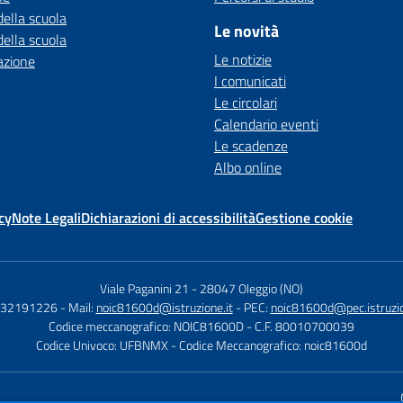
della scuola
Le novità
della scuola
Le notizie
azione
I comunicati
Le circolari
Calendario eventi
Le scadenze
Albo online
cy
Note Legali
Dichiarazioni di accessibilità
Gestione cookie
Viale Paganini 21
-
28047 Oleggio (NO)
 032191226
- Mail:
noic81600d@istruzione.it
- PEC:
noic81600d@pec.istruzio
Codice meccanografico: NOIC81600D
- C.F. 80010700039
Codice Univoco: UFBNMX
- Codice Meccanografico: noic81600d