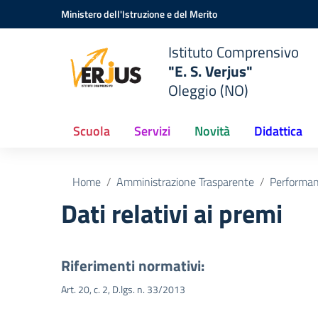
Vai ai contenuti
Vai al menu di navigazione
Vai al footer
Ministero dell'Istruzione e del Merito
Istituto Comprensivo
"E. S. Verjus"
Oleggio (NO)
Scuola
Servizi
Novità
Didattica
Home
Amministrazione Trasparente
Performa
Dati relativi ai premi
Riferimenti normativi:
Art. 20, c. 2, D.lgs. n. 33/2013