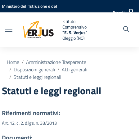
Vai ai contenuti
Vai al menu di navigazione
Vai al footer
Ministero dell'Istruzione e del
Accedi
Merito
Istituto
Comprensivo
"E. S. Verjus"
Oleggio (NO)
Home
Amministrazione Trasparente
Disposizioni generali
Atti generali
Statuti e leggi regionali
Statuti e leggi regionali
Riferimenti normativi:
Art. 12, c. 2, d.lgs. n. 33/2013
Documenti: