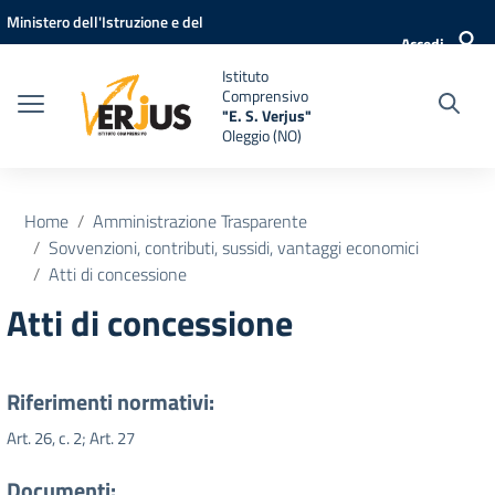
Vai ai contenuti
Vai al menu di navigazione
Vai al footer
Ministero dell'Istruzione e del
Accedi
Merito
Istituto
Comprensivo
"E. S. Verjus"
Oleggio (NO)
Home
Amministrazione Trasparente
Sovvenzioni, contributi, sussidi, vantaggi economici
Atti di concessione
Atti di concessione
Riferimenti normativi:
Art. 26, c. 2; Art. 27
Documenti: