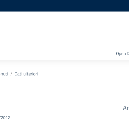
Open D
enuti
Dati ulteriori
Am
90/2012