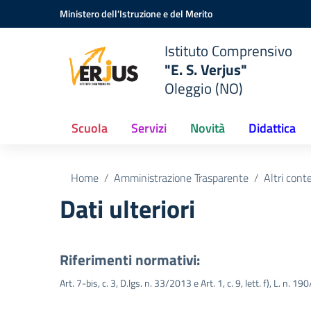
Vai ai contenuti
Vai al menu di navigazione
Vai al footer
Ministero dell'Istruzione e del Merito
Istituto Comprensivo
"E. S. Verjus"
Oleggio (NO)
Scuola
Servizi
Novità
Didattica
Home
Amministrazione Trasparente
Altri cont
Dati ulteriori
Riferimenti normativi:
Art. 7-bis, c. 3, D.lgs. n. 33/2013 e Art. 1, c. 9, lett. f), L. n. 1