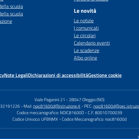
della scuola
Le novità
della scuola
Le notizie
azione
I comunicati
Le circolari
Calendario eventi
Le scadenze
Albo online
cy
Note Legali
Dichiarazioni di accessibilità
Gestione cookie
Viale Paganini 21
-
28047 Oleggio (NO)
 032191226
- Mail:
noic81600d@istruzione.it
- PEC:
noic81600d@pec.istruzio
Codice meccanografico: NOIC81600D
- C.F. 80010700039
Codice Univoco: UFBNMX
- Codice Meccanografico: noic81600d