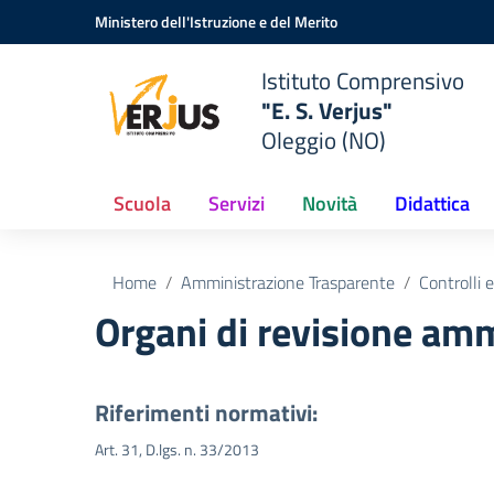
Vai ai contenuti
Vai al menu di navigazione
Vai al footer
Ministero dell'Istruzione e del Merito
Istituto Comprensivo
"E. S. Verjus"
Oleggio (NO)
Scuola
Servizi
Novità
Didattica
Home
Amministrazione Trasparente
Controlli e
Organi di revisione amm
Riferimenti normativi:
Art. 31, D.lgs. n. 33/2013