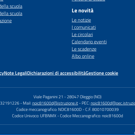
della scuola
Le novità
della scuola
Le notizie
azione
I comunicati
Le circolari
Calendario eventi
Le scadenze
Albo online
cy
Note Legali
Dichiarazioni di accessibilità
Gestione cookie
Viale Paganini 21
-
28047 Oleggio (NO)
 032191226
- Mail:
noic81600d@istruzione.it
- PEC:
noic81600d@pec.istruzio
Codice meccanografico: NOIC81600D
- C.F. 80010700039
Codice Univoco: UFBNMX
- Codice Meccanografico: noic81600d